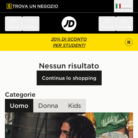
TROVA UN NEGOZIO
Italia
 contenuto principale
a a fondo pagina
Menu
Cerca
Accedi
Carrello
20% DI SCONTO
PER STUDENTI
Nessun risultato
Continua lo shopping
Categorie
Uomo
Donna
Kids