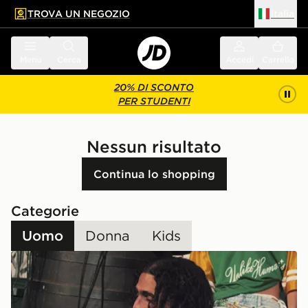
TROVA UN NEGOZIO
Italia
 contenuto principale
a a fondo pagina
Menu
Cerca
Accedi
Carrello
20% DI SCONTO
PER STUDENTI
Nessun risultato
Continua lo shopping
Categorie
Uomo
Donna
Kids