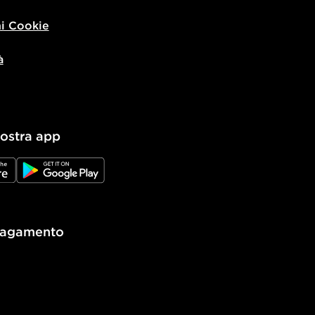
i Cookie
à
nostra app
e
JD Google Play
pagamento