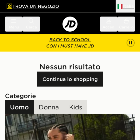
TROVA UN NEGOZIO
Italia
 contenuto principale
a a fondo pagina
Menu
Cerca
Accedi
Carrello
BACK TO SCHOOL
CON I MUST HAVE JD
Nessun risultato
Continua lo shopping
Categorie
Uomo
Donna
Kids