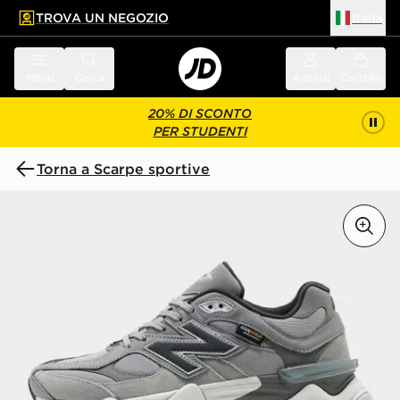
TROVA UN NEGOZIO
Italia
 contenuto principale
a a fondo pagina
Menu
Cerca
Accedi
Carrello
20% DI SCONTO
PER STUDENTI
Torna a Scarpe sportive