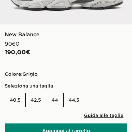
New Balance
9060
190,00€
Colore:
grigio
Seleziona una taglia
40.5
42.5
44
44.5
Guida alle taglie
Aggiungi al carrello