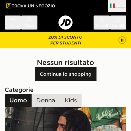
TROVA UN NEGOZIO
Italia
 contenuto principale
a a fondo pagina
Menu
Cerca
Accedi
Carrello
20% DI SCONTO
PER STUDENTI
Nessun risultato
Continua lo shopping
Categorie
Uomo
Donna
Kids