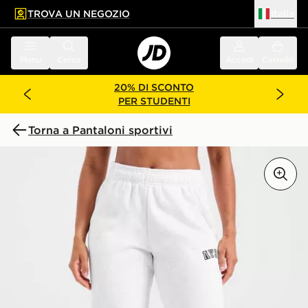
TROVA UN NEGOZIO
Italia
 contenuto principale
a a fondo pagina
Menu
Cerca
Accedi
Carrello
20% DI SCONTO
PER STUDENTI
Torna a Pantaloni sportivi