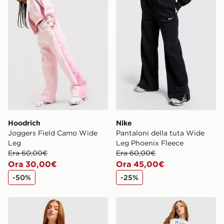
Hoodrich
Nike
Joggers Field Camo Wide
Pantaloni della tuta Wide
Leg
Leg Phoenix Fleece
Era 60,00€
Era 60,00€
Ora 30,00€
Ora 45,00€
-50%
-25%
New Balance Pantaloni della tuta Wide Leg Pipe
Nike Joggers Wide Leg Cla