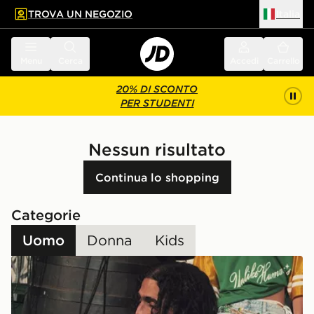
TROVA UN NEGOZIO
Italia
 contenuto principale
a a fondo pagina
Menu
Cerca
Accedi
Carrello
20% DI SCONTO
PER STUDENTI
Nessun risultato
Continua lo shopping
Categorie
Uomo
Donna
Kids