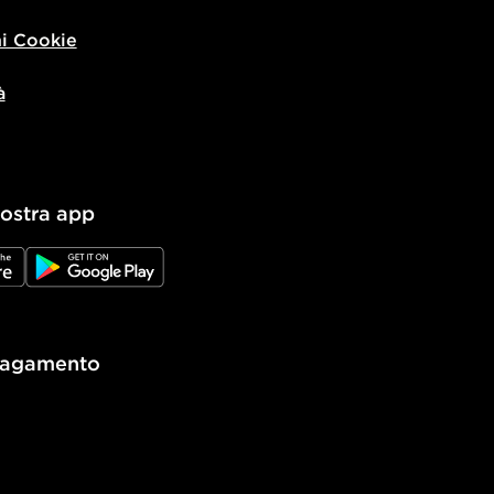
i Cookie
à
nostra app
e
JD Google Play
pagamento