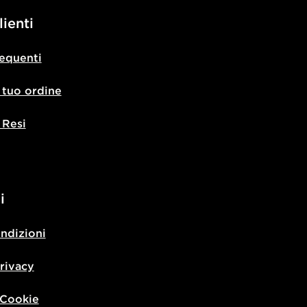
lienti
equenti
l tuo ordine
 Resi
i
ondizioni
privacy
 Cookie