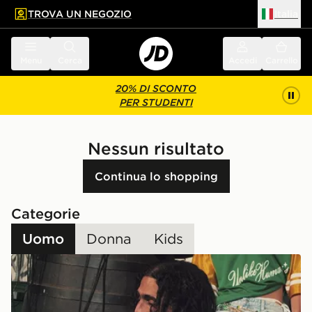
TROVA UN NEGOZIO
Italia
 contenuto principale
a a fondo pagina
Menu
Cerca
Accedi
Carrello
20% DI SCONTO
PER STUDENTI
Nessun risultato
Continua lo shopping
Categorie
Uomo
Donna
Kids