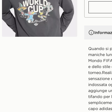
Informaz
Quando si pa
maniche lun
Mondo FIFA 
e dello stile
torneo.Reali
sensazione d
indossata og
aggiunge un 
tifando per 
semplicemen
capo adidas 