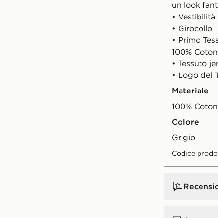
un look fan
• Vestibilità
• Girocollo
• Primo Tes
100% Coton
• Tessuto je
• Logo del T
Materiale
100% Coton
Colore
Grigio
Codice prodo
Recensi