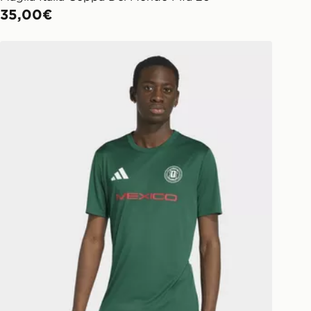
35,00€
adidas Maglia Del Messico Della Coppa Del Mondo Fifa 