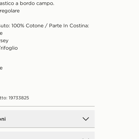
tastico a bordo campo.
 regolare
suto: 100% Cotone / Parte In Costina:
e
rsey
rifoglio
e
tto: 19733825
oni