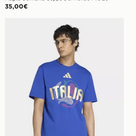
35,00€
adidas T-shirt Italia Coppa Del Mondo Fifa 26™