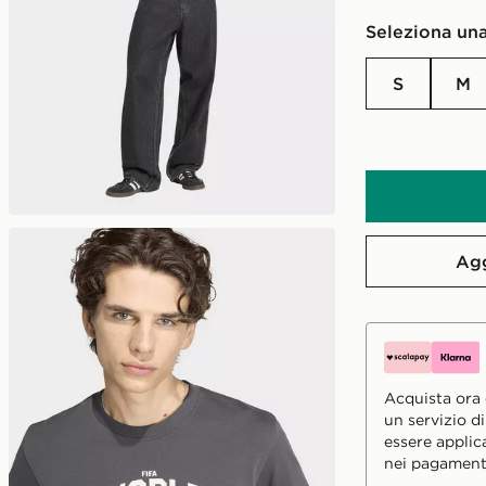
Seleziona una
S
M
Agg
Acquista ora e
un servizio d
essere applic
nei pagament