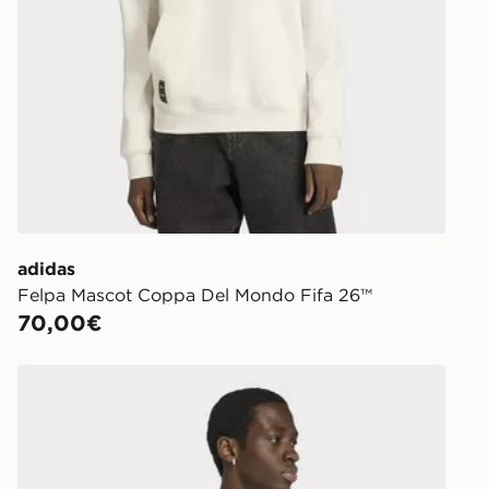
adidas
Felpa Mascot Coppa Del Mondo Fifa 26™
70,00€
 26™
adidas Maglia Germania Coppa Del Mondo Fifa 26™