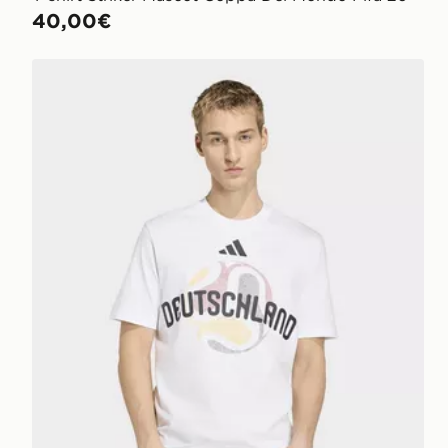
40,00€
adidas T-shirt Coppa Del Mondo Fifa 26™ Germania