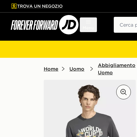
TROVA UN NEGOZIO
l contenuto principale
ta a fondo pagina
Cerca
Menu
Abbigliamento
Home
Uomo
Uomo