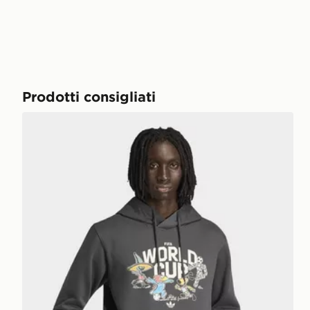
Prodotti consigliati
adidas Felpa Mascot Coppa Del Mondo Fifa 26™