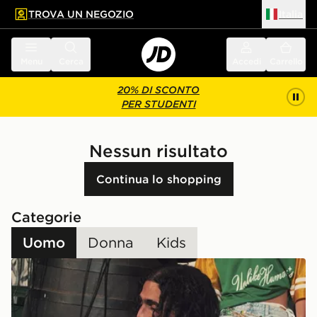
TROVA UN NEGOZIO
Italia
 contenuto principale
a a fondo pagina
Menu
Cerca
Accedi
Carrello
20% DI SCONTO
PER STUDENTI
Nessun risultato
Continua lo shopping
Categorie
Uomo
Donna
Kids