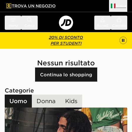
TROVA UN NEGOZIO
Italia
 contenuto principale
a a fondo pagina
Menu
Cerca
Accedi
Carrello
20% DI SCONTO
PER STUDENTI
Nessun risultato
Continua lo shopping
Categorie
Uomo
Donna
Kids