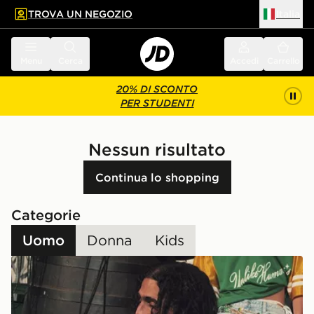
TROVA UN NEGOZIO
Italia
 contenuto principale
a a fondo pagina
Menu
Cerca
Accedi
Carrello
20% DI SCONTO
PER STUDENTI
Nessun risultato
Continua lo shopping
Categorie
Uomo
Donna
Kids