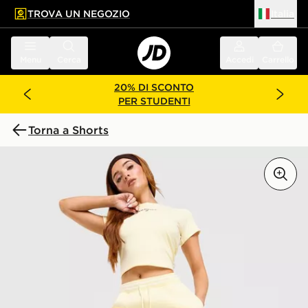
TROVA UN NEGOZIO
Italia
 contenuto principale
a a fondo pagina
Menu
Cerca
Accedi
Carrello
20% DI SCONTO
PER STUDENTI
Torna a Shorts