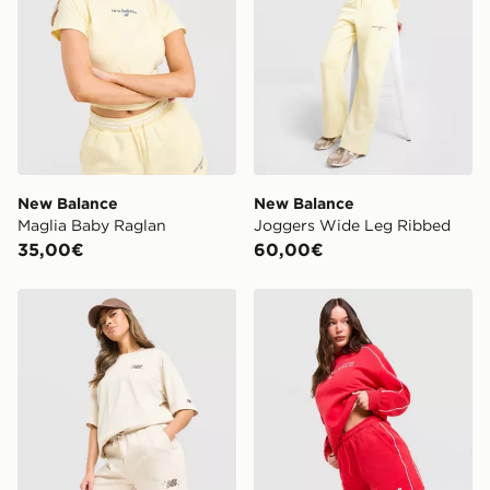
possibile l’opzione “consegna in negozio” o “consegna
in negozio lo stesso giorno”. Per rintracciare il tuo
ordine visita
https://www.jdsports.it/track-my-order/
New Balance
New Balance
Maglia Baby Raglan
Joggers Wide Leg Ribbed
35,00€
60,00€
New Balance Pantaloncino Chrome
New Balance Pantaloncini 