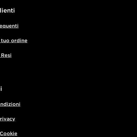
lienti
equenti
l tuo ordine
 Resi
i
ondizioni
privacy
 Cookie