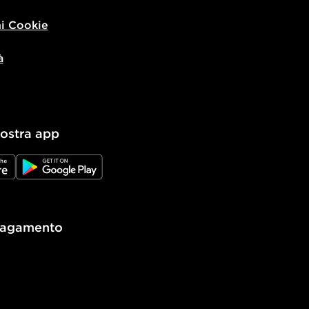
i Cookie
à
nostra app
e
JD Google Play
pagamento