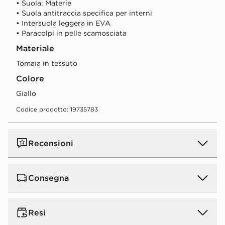
• Suola: Materie
• Suola antitraccia specifica per interni
• Intersuola leggera in EVA
• Paracolpi in pelle scamosciata
Materiale
Tomaia in tessuto
Colore
Giallo
Codice prodotto: 19735783
Recensioni
Consegna
Consegna standard a domicilio:
5€.
GRATIS
per ordini
Resi
superiori a 50 € (gratis a partire da 50 € per tutti gli