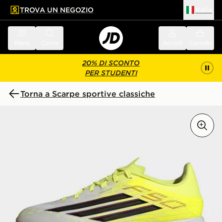
TROVA UN NEGOZIO
Italia
 contenuto principale
a a fondo pagina
Menu
Cerca
Accedi
Carrello
20% DI SCONTO
PER STUDENTI
Torna a Scarpe sportive classiche