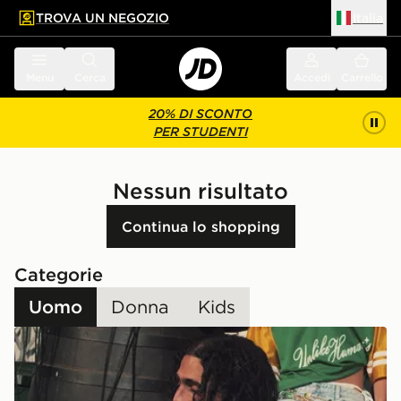
TROVA UN NEGOZIO
Italia
 contenuto principale
a a fondo pagina
Menu
Cerca
Accedi
Carrello
20% DI SCONTO
PER STUDENTI
Nessun risultato
Continua lo shopping
Categorie
Uomo
Donna
Kids