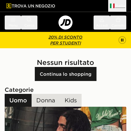
TROVA UN NEGOZIO
Italia
 contenuto principale
a a fondo pagina
Menu
Cerca
Accedi
Carrello
20% DI SCONTO
PER STUDENTI
Nessun risultato
Continua lo shopping
Categorie
Uomo
Donna
Kids