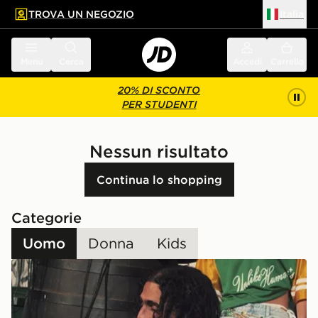
TROVA UN NEGOZIO
Italia
 contenuto principale
a a fondo pagina
Menu
Cerca
Accedi
Carrello
20% DI SCONTO
PER STUDENTI
Nessun risultato
Continua lo shopping
Categorie
Uomo
Donna
Kids