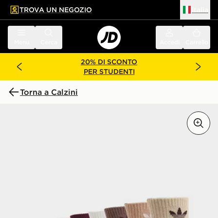
TROVA UN NEGOZIO
Italia
 contenuto principale
a a fondo pagina
Menu
Cerca
Accedi
Carrello
20% DI SCONTO
PER STUDENTI
Torna a Calzini