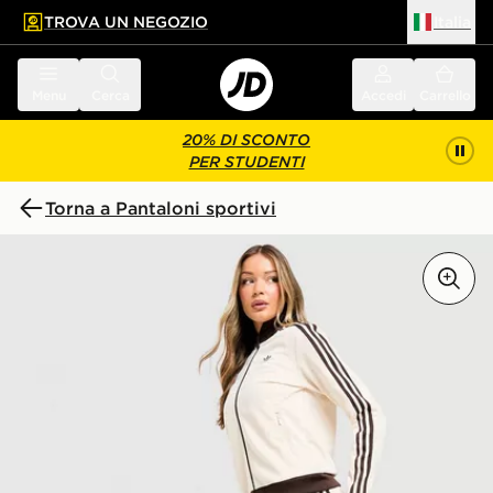
TROVA UN NEGOZIO
Italia
 contenuto principale
a a fondo pagina
Menu
Cerca
Accedi
Carrello
20% DI SCONTO
PER STUDENTI
Torna a Pantaloni sportivi