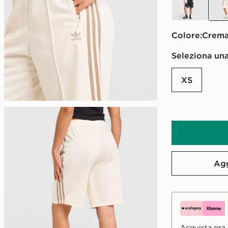
Colore:
crem
Seleziona una
XS
Agg
Acquista ora e