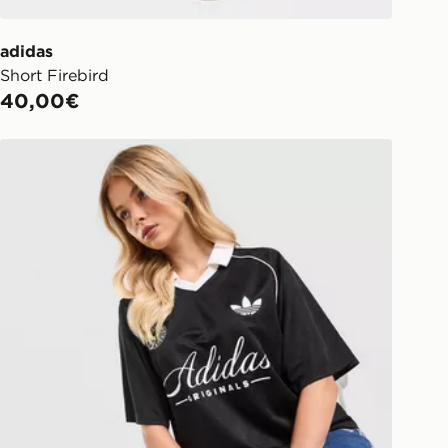
adidas
Short Firebird
40,00€
adidas Originals Maglia Script Football Collar