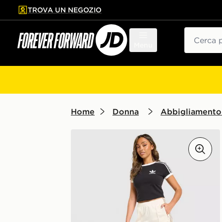
TROVA UN NEGOZIO
l contenuto principale
ta a fondo pagina
Cerca
Menu
Home
Donna
Abbigliamento