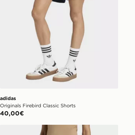
w.jdsports.it/track-my-order/
adidas
Originals Firebird Classic Shorts
40,00€
adidas Short Firebird