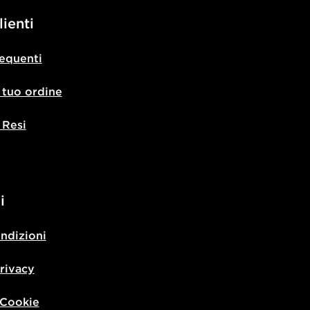
lienti
equenti
l tuo ordine
 Resi
i
ondizioni
privacy
 Cookie