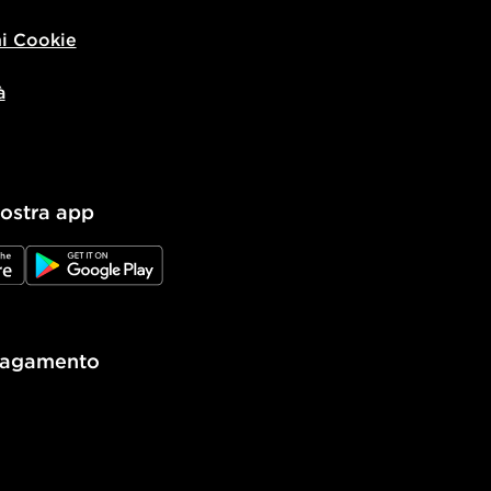
i Cookie
à
nostra app
e
JD Google Play
pagamento