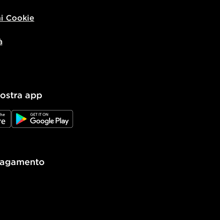
i Cookie
à
nostra app
e
JD Google Play
pagamento