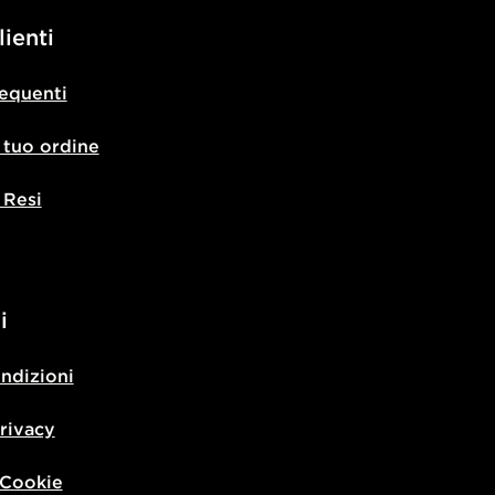
lienti
equenti
l tuo ordine
 Resi
i
ondizioni
privacy
 Cookie