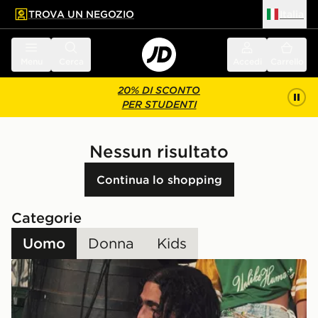
TROVA UN NEGOZIO
Italia
 contenuto principale
a a fondo pagina
Menu
Cerca
Accedi
Carrello
20% DI SCONTO
PER STUDENTI
Nessun risultato
Continua lo shopping
Categorie
Uomo
Donna
Kids