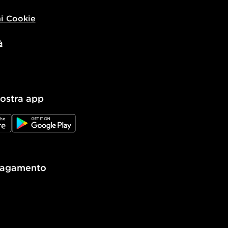
i Cookie
à
nostra app
e
JD Google Play
pagamento