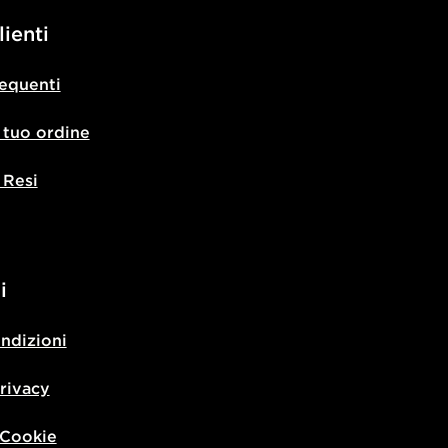
lienti
equenti
l tuo ordine
 Resi
i
ondizioni
privacy
 Cookie