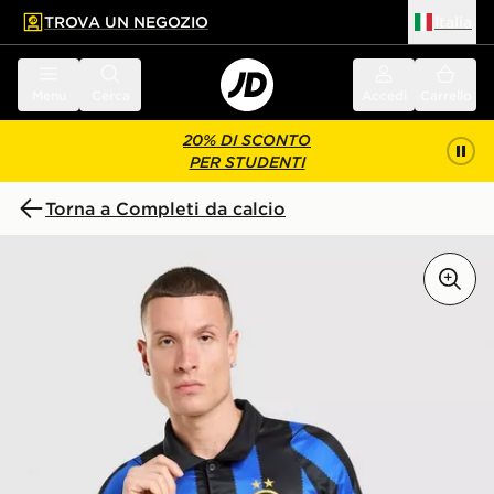
TROVA UN NEGOZIO
Italia
 contenuto principale
a a fondo pagina
Menu
Cerca
Accedi
Carrello
20% DI SCONTO
PER STUDENTI
Torna a Completi da calcio