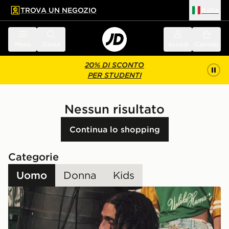
TROVA UN NEGOZIO
Italia
 contenuto principale
a a fondo pagina
Menu
Cerca
Accedi
Carrello
20% DI SCONTO
PER STUDENTI
Nessun risultato
Continua lo shopping
Categorie
Uomo
Donna
Kids