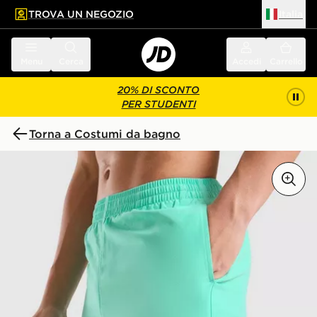
TROVA UN NEGOZIO
Italia
 contenuto principale
a a fondo pagina
Menu
Cerca
Accedi
Carrello
20% DI SCONTO
PER STUDENTI
Torna a Costumi da bagno