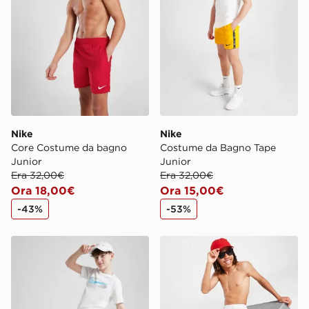
Nike
Nike
Core Costume da bagno
Costume da Bagno Tape
Junior
Junior
Era 32,00€
Era 32,00€
Ora 18,00€
Ora 15,00€
-43%
-53%
Nike Costume da Bagno Swoosh Stack Junior
Nike All Over Print Costum