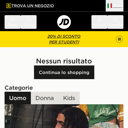
TROVA UN NEGOZIO
Italia
 contenuto principale
a a fondo pagina
Menu
Cerca
Accedi
Carrello
20% DI SCONTO
PER STUDENTI
Nessun risultato
Continua lo shopping
Categorie
Uomo
Donna
Kids