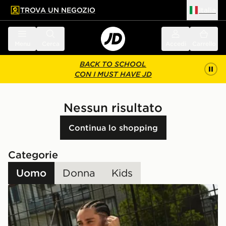
TROVA UN NEGOZIO
Italia
 contenuto principale
a a fondo pagina
Menu
Cerca
Accedi
Carrello
BACK TO SCHOOL
CON I MUST HAVE JD
Nessun risultato
Continua lo shopping
Categorie
Uomo
Donna
Kids