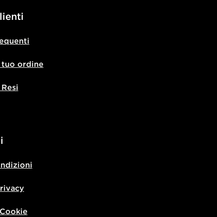
lienti
equenti
l tuo ordine
 Resi
i
ondizioni
privacy
 Cookie