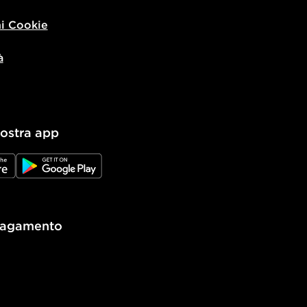
i Cookie
à
nostra app
e
JD Google Play
pagamento