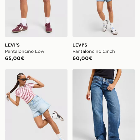
ordine visita
https://www.jdsports.it/track-my-order/
LEVI'S
LEVI'S
Pantaloncino Low
Pantaloncino Cinch
65,00€
60,00€
LEVI'S Pantaloncino Cinch
LEVI'S Jeans Superlow