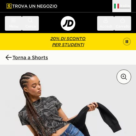
TROVA UN NEGOZIO
Italia
 contenuto principale
a a fondo pagina
Menu
Cerca
Accedi
Carrello
20% DI SCONTO
PER STUDENTI
Torna a Shorts