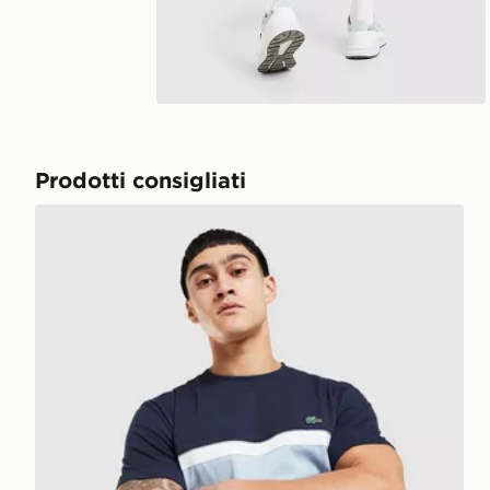
Prodotti consigliati
Lacoste Maglia Colour Block con Piping Riflettente