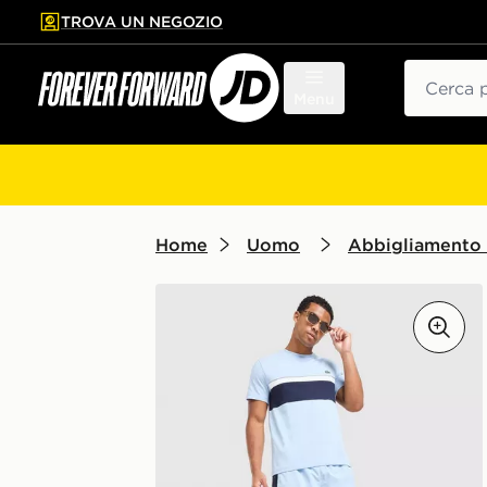
TROVA UN NEGOZIO
l contenuto principale
ta a fondo pagina
Cerca
Menu
Home
Uomo
Abbigliamento