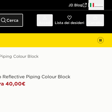
JD Blog
Italia
Cerca
Accedi
Lista dei desideri
Carrello
 Piping Colour Block
 Reflective Piping Colour Block
ra 40,00€