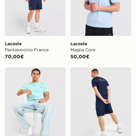
ordine visita
https://www.jdsports.it/track-my-order/
Lacoste
Lacoste
Pantaloncino France
Maglia Core
70,00€
50,00€
Lacoste Maglia Core
Lacoste Maglia Piping