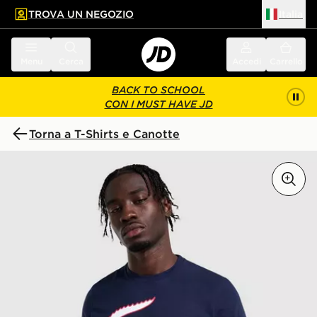
TROVA UN NEGOZIO
Italia
 contenuto principale
a a fondo pagina
Menu
Cerca
Accedi
Carrello
BACK TO SCHOOL
CON I MUST HAVE JD
Torna a T-Shirts e Canotte