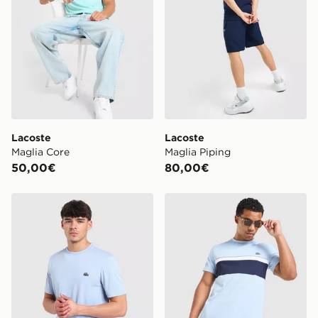
possibile l’opzione “consegna in negozio” o “consegna
in negozio lo stesso giorno”. Per rintracciare il tuo
ordine visita
https://www.jdsports.it/track-my-order/
Lacoste
Lacoste
Maglia Core
Maglia Piping
50,00€
80,00€
Lacoste Maglia Core
Lacoste Maglia Reflective P