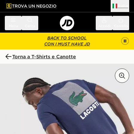
TROVA UN NEGOZIO
Italia
 contenuto principale
a a fondo pagina
Menu
Cerca
Accedi
Carrello
BACK TO SCHOOL
CON I MUST HAVE JD
Torna a T-Shirts e Canotte