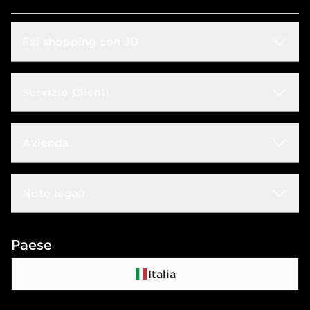
Fai shopping con JD
Sconto Studenti
Servizio Clienti
Guida alle taglie
Domande frequenti
Azienda
Trova negozio
Rintraccia il tuo ordine
JD Blog
Lavora con noi
Note legali
Consegna & Resi
JD Sports Fashion
Contattaci
Termini e condizioni
Paese
Programma di affiliazione
Politica di privacy
Italia
Politica dei Cookie