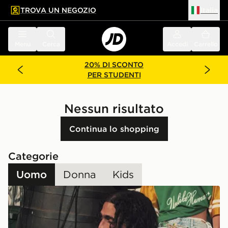
TROVA UN NEGOZIO
Italia
 contenuto principale
a a fondo pagina
Menu
Cerca
Accedi
Carrello
20% DI SCONTO
PER STUDENTI
Nessun risultato
Continua lo shopping
Categorie
Uomo
Donna
Kids