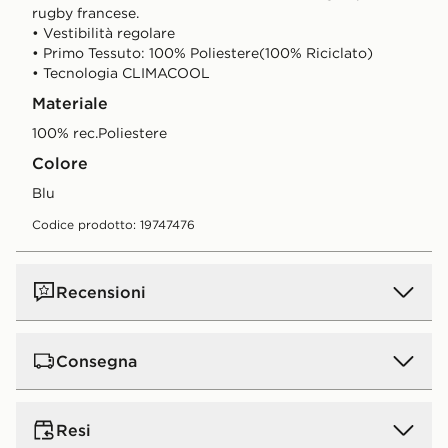
rugby francese.
• Vestibilità regolare
• Primo Tessuto: 100% Poliestere(100% Riciclato)
• Tecnologia CLIMACOOL
Materiale
100% rec.Poliestere
Colore
blu
Codice prodotto: 19747476
Recensioni
Consegna
Consegna standard a domicilio:
5€.
GRATIS
per ordini
Resi
superiori a 50 € (gratis a partire da 50 € per tutti gli