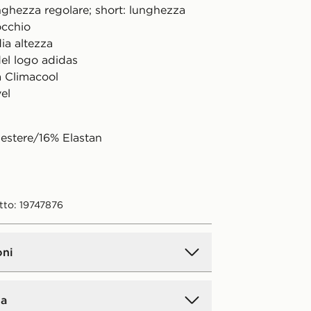
nghezza regolare; short: lunghezza
occhio
ia altezza
del logo adidas
a Climacool
el
iestere/16% Elastan
tto: 19747876
oni
a