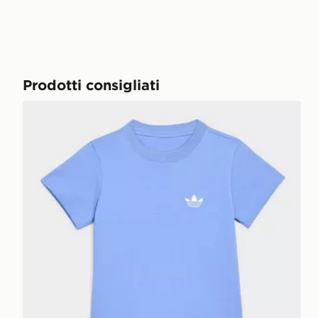
Prodotti consigliati
adidas Short T-shirt Set