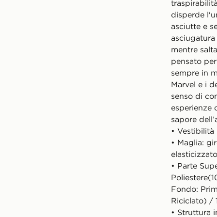
traspirabili
disperde l'
asciutte e s
asciugatura r
mentre salt
pensato per
sempre in mo
Marvel e i d
senso di com
esperienze 
sapore dell’
• Vestibilità
• Maglia: gir
elasticizzat
• Parte Sup
Poliestere(1
Fondo: Prim
Riciclato) /
• Struttura i