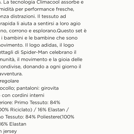
tà. La tecnologia Climacool assorbe e
umidità per performance fresche,
enza distrazioni. Il tessuto ad
apida li aiuta a sentirsi a loro agio
ano, corrono e esplorano.Questo set è
 i bambini e le bambine che sono
vimento. Il logo adidas, il logo
ettagli di Spider-Man celebrano il
unità, il movimento e la gioia delle
condivise, donando a ogni giorno il
avventura.
 regolare
ocollo; pantaloni: girovita
o con cordini interni
eriore: Primo Tessuto: 84%
00% Riciclato) / 16% Elastan /
o Tessuto: 84% Poliestere(100%
 16% Elastan
n jersey