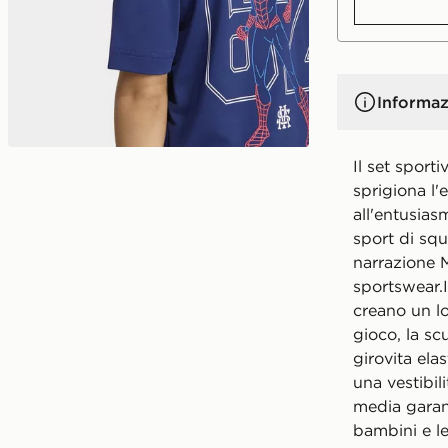
Informaz
Il set sport
sprigiona l'
all'entusiasm
sport di squ
narrazione M
sportswear.I
creano un lo
gioco, la scu
girovita ela
una vestibili
media garant
bambini e l