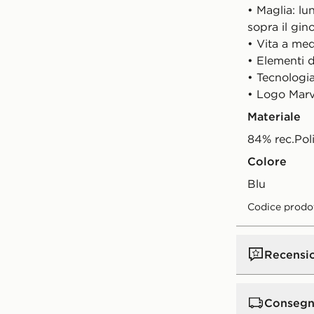
• Maglia: lu
sopra il gin
• Vita a med
• Elementi 
• Tecnologi
• Logo Marv
Materiale
84% rec.Pol
Colore
blu
Codice prodo
Recensi
Consegn