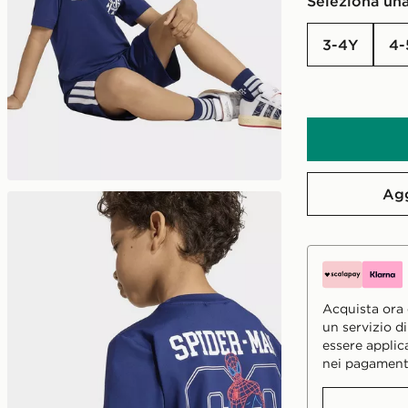
Seleziona una
3-4Y
4
Agg
Acquista ora e
un servizio d
essere applic
nei pagament