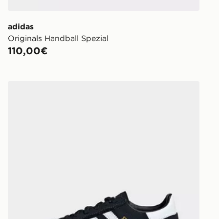
adidas
Originals Handball Spezial
110,00€
po E Lacci Elasticizzati
adidas Scarpe Handball Spezial Con Chiusura A Strappo