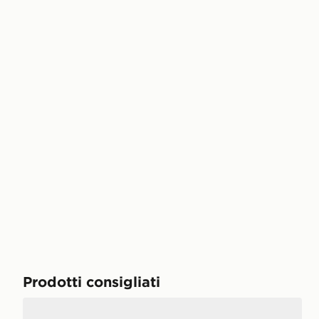
Prodotti consigliati
adidas Scarpe Handball Spezial Con Chiusura A Strap