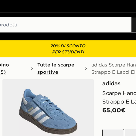
20% DI SCONTO
PER STUDENTI
bino
Tutte le scarpe
adidas Scarpe Han
35)
sportive
Strappo E Lacci Ela
adidas
Scarpe Hand
Strappo E La
65,00€
blu
blu