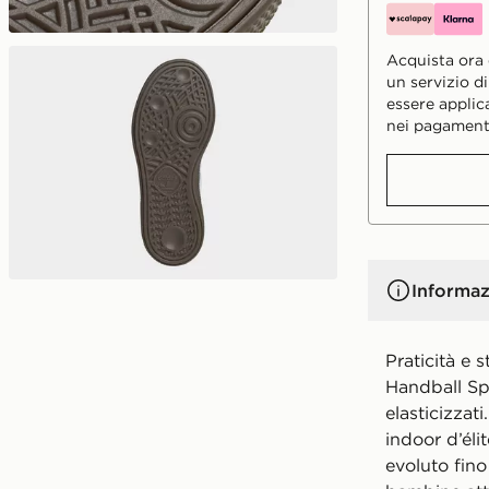
Acquista ora e
un servizio d
essere applic
nei pagament
Informaz
Praticità e s
Handball Spe
elasticizzati
indoor d’éli
evoluto fino