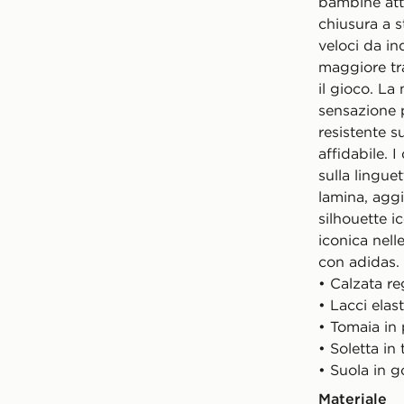
bambine atten
chiusura a s
veloci da in
maggiore tr
il gioco. La
sensazione p
resistente 
affidabile. I
sulla linguet
lamina, agg
silhouette i
iconica nell
con adidas.
• Calzata re
• Lacci elas
• Tomaia in 
• Soletta in
• Suola in
Materiale