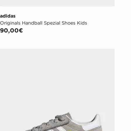
adidas
Originals Handball Spezial Shoes Kids
90,00€
 E Lacci Elasticizzati
adidas Handball Spezial Comfort Closure Elastic Lace B