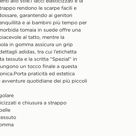
ti allo stile.I lacci elasticizzati e la
trappo rendono le scarpe facili e
dossare, garantendo ai genitori
anquillità e ai bambini più tempo per
 morbida tomaia in suede offre una
iacevole al tatto, mentre la
suola in gomma assicura un grip
 dettagli adidas, tra cui l’etichetta
ta tessuta e la scritta “Spezial” in
iungono un tocco finale a questa
conica.Porta praticità ed estetica
e avventure quotidiane dei più piccoli
golare
ticizzati e chiusura a strappo
pelle
 tessuto
 gomma