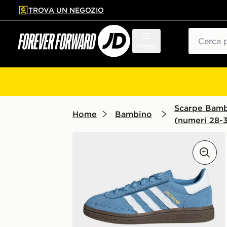
TROVA UN NEGOZIO
l contenuto principale
ta a fondo pagina
Cerca
Menu
Scarpe Bam
Home
Bambino
(numeri 28-