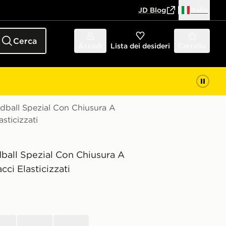
JD Blog
Italia
Cerca
Accedi
Lista dei desideri
Carrello
dball Spezial Con Chiusura A
sticizzati
ball Spezial Con Chiusura A
cci Elasticizzati
nero
Marrone