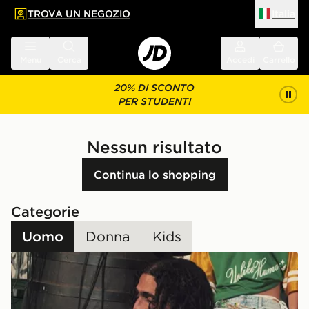
TROVA UN NEGOZIO
Italia
 contenuto principale
a a fondo pagina
Menu
Cerca
Accedi
Carrello
20% DI SCONTO
PER STUDENTI
Nessun risultato
Continua lo shopping
Categorie
Uomo
Donna
Kids