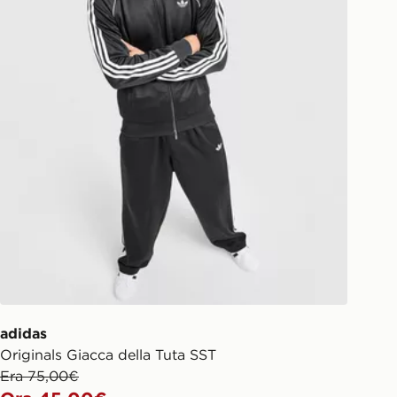
n negozio lo stesso giorno”. Per
il tuo ordine visita
w.jdsports.it/track-my-order/
adidas
Originals Giacca della Tuta SST
Era 75,00€