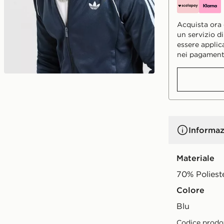
Acquista ora e
un servizio d
essere applic
nei pagament
Informaz
Materiale
70% Poliest
Colore
blu
Codice prodo