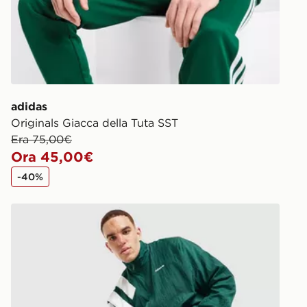
adidas
Originals Giacca della Tuta SST
Era 75,00€
Ora 45,00€
-40%
adidas Originals Giacca della Tuta EQT