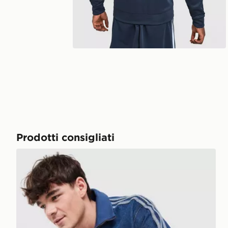
Prodotti consigliati
adidas Originals Giacca della Tuta Firebird Denim