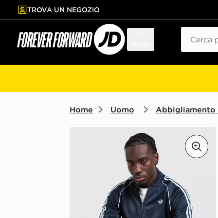
TROVA UN NEGOZIO
l contenuto principale
ta a fondo pagina
Cerca
Menu
Home
Uomo
Abbigliamento