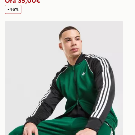
Ora 35,00€
-46%
adidas Originals Giacca della Tuta SST