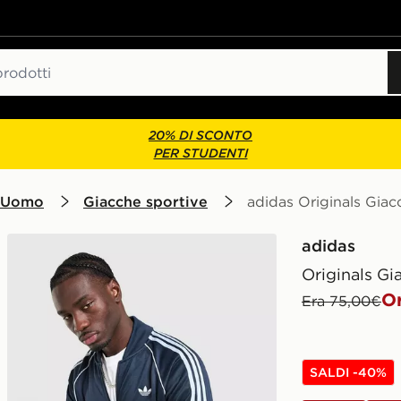
20% DI SCONTO
PER STUDENTI
 Uomo
Giacche sportive
adidas Originals Giac
adidas
Originals Gi
O
Era 75,00€
SALDI -40%