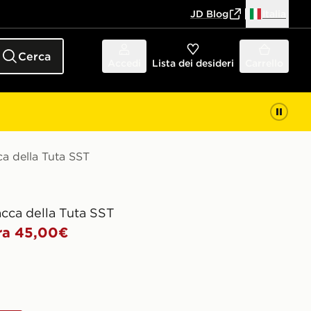
JD Blog
Italia
Cerca
Accedi
Lista dei desideri
Carrello
ca della Tuta SST
acca della Tuta SST
ra 45,00€