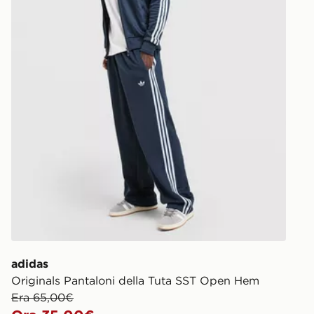
“consegna i
rintracciare 
https://ww
adidas
Originals Pantaloni della Tuta SST Open Hem
Era 65,00€