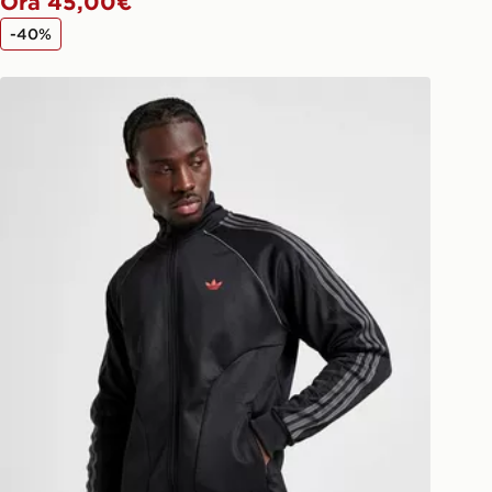
Ora 45,00€
-40%
adidas Originals Giacca della Tuta Terrace