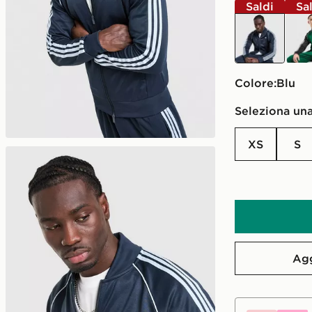
Saldi
Sa
blu
Verd
Colore:
blu
Seleziona una
XS
S
Agg