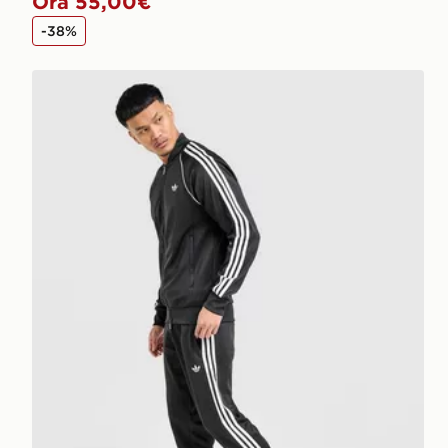
Ora 55,00€
-38%
adidas Originals Pantaloni della Tuta SST