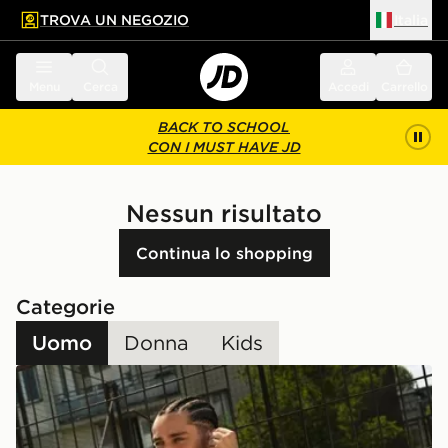
TROVA UN NEGOZIO
Italia
 contenuto principale
a a fondo pagina
Menu
Cerca
Accedi
Carrello
BACK TO SCHOOL
CON I MUST HAVE JD
Nessun risultato
Continua lo shopping
Categorie
Uomo
Donna
Kids