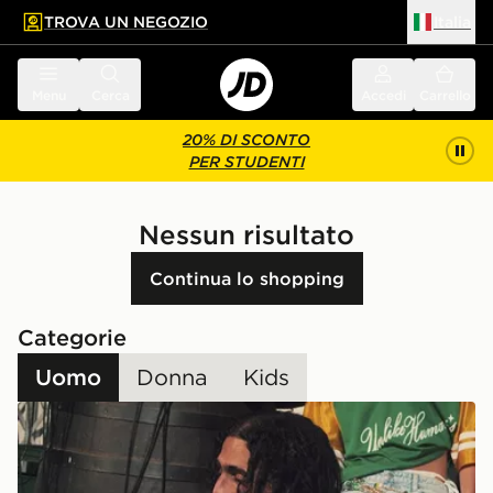
TROVA UN NEGOZIO
Italia
 contenuto principale
a a fondo pagina
Menu
Cerca
Accedi
Carrello
20% DI SCONTO
PER STUDENTI
Nessun risultato
Continua lo shopping
Categorie
Uomo
Donna
Kids