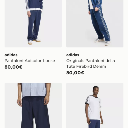
possibile l’opzione “consegna in negozio” o “consegna
in negozio lo stesso giorno”. Per rintracciare il tuo
ordine visita
https://www.jdsports.it/track-my-order/
adidas
adidas
Pantaloni Adicolor Loose
Originals Pantaloni della
Tuta Firebird Denim
80,00€
80,00€
adidas Pantaloni Barrel Originals In Tela
adidas Track Pants Adicol