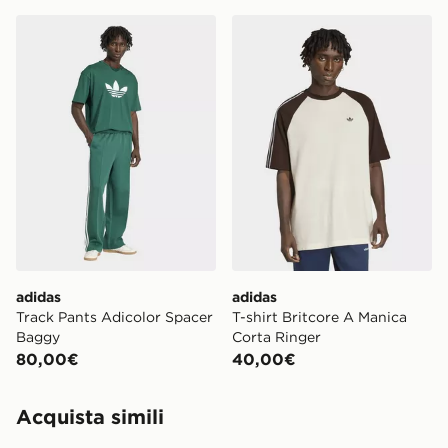
adidas Track Pants Adicolor Spacer Baggy
adidas T-shirt Britcore A M
adidas
adidas
Track Pants Adicolor Spacer
T-shirt Britcore A Manica
Baggy
Corta Ringer
80,00€
40,00€
Acquista simili