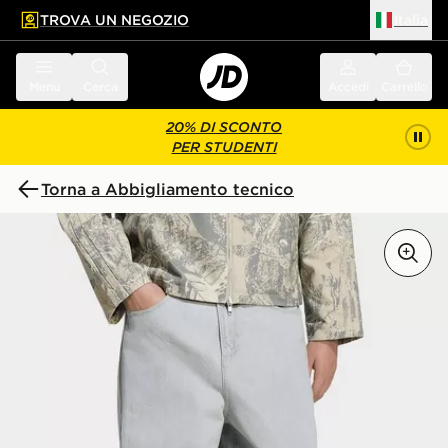
TROVA UN NEGOZIO
Italia
 contenuto principale
a a fondo pagina
Menu
Cerca
Accedi
Carrello
20% DI SCONTO
PER STUDENTI
Torna a Abbigliamento tecnico