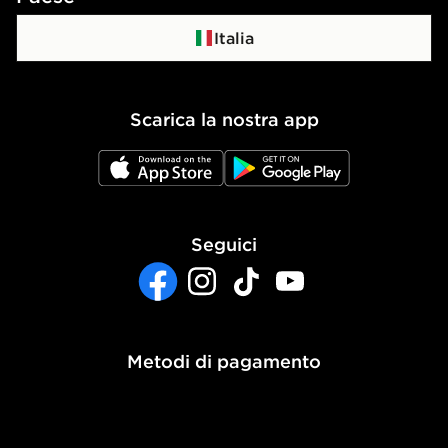
Programma di affiliazione
Politica di privacy
Italia
Politica dei Cookie
Scarica la nostra app
Impostazioni Cookie
JD App Store
JD Google Play
Accessibilità
Seguici
Facebook
Instagram
TikTok
YouTube
Metodi di pagamento