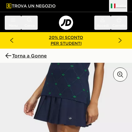
TROVA UN NEGOZIO
Italia
 contenuto principale
a a fondo pagina
Menu
Cerca
Accedi
Carrello
20% DI SCONTO
PER STUDENTI
Torna a Gonne