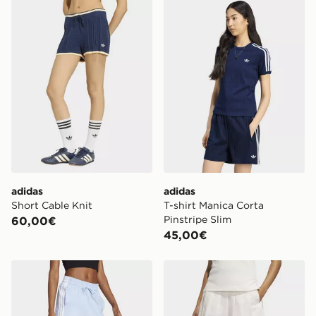
adidas Short Cable Knit
adidas T-shirt Manica Corta
adidas
adidas
Short Cable Knit
T-shirt Manica Corta
Pinstripe Slim
60,00€
45,00€
adidas Short Essentials 3-stripes Cotton
adidas Gonna A Pieghe Ori