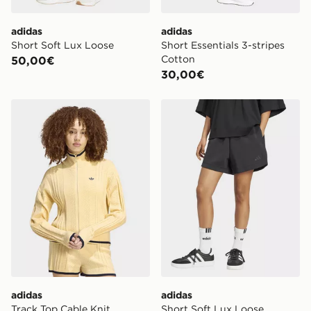
adidas
adidas
Short Soft Lux Loose
Short Essentials 3-stripes
Cotton
50,00€
30,00€
adidas Track Top Cable Knit Firebird
adidas Short Soft Lux Loos
adidas
adidas
Track Top Cable Knit
Short Soft Lux Loose