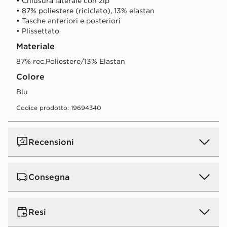
• Chiusura laterale con zip
• 87% poliestere (riciclato), 13% elastan
• Tasche anteriori e posteriori
• Plissettato
Materiale
87% rec.Poliestere/13% Elastan
Colore
blu
Codice prodotto: 19694340
Recensioni
Consegna
Consegna standard a domicilio:
5€.
GRATIS
per ordini
Resi
superiori a 50 € (gratis a partire da 50 € per tutti gli