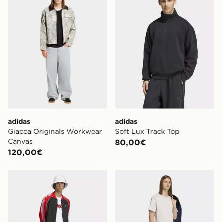
adidas
adidas
Giacca Originals Workwear
Soft Lux Track Top
Canvas
80,00€
120,00€
adidas Giacca Da Allenamento Mesh Loose
adidas T-shirt Premium Esse