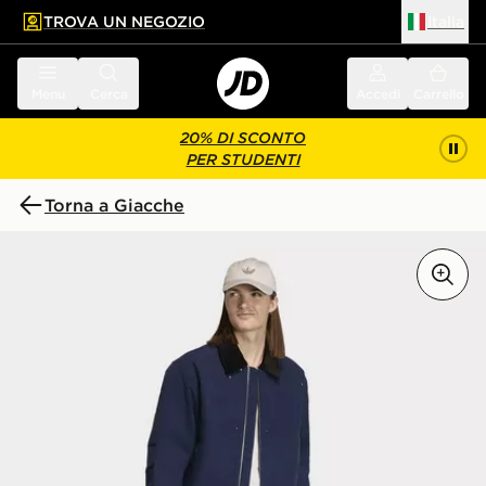
TROVA UN NEGOZIO
Italia
 contenuto principale
a a fondo pagina
Menu
Cerca
Accedi
Carrello
20% DI SCONTO
PER STUDENTI
Torna a Giacche