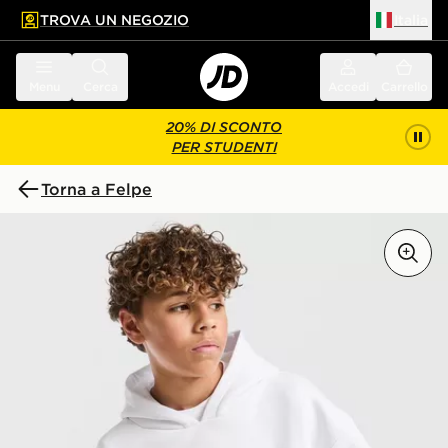
TROVA UN NEGOZIO
Italia
 contenuto principale
a a fondo pagina
Menu
Cerca
Accedi
Carrello
20% DI SCONTO
PER STUDENTI
Torna a Felpe