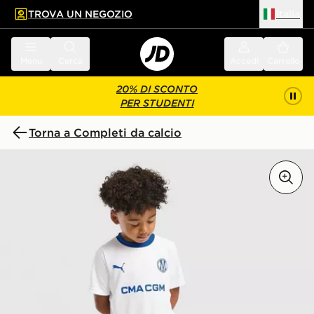
TROVA UN NEGOZIO
Italia
 contenuto principale
a a fondo pagina
Menu
Cerca
Accedi
Carrello
20% DI SCONTO
PER STUDENTI
Torna a Completi da calcio